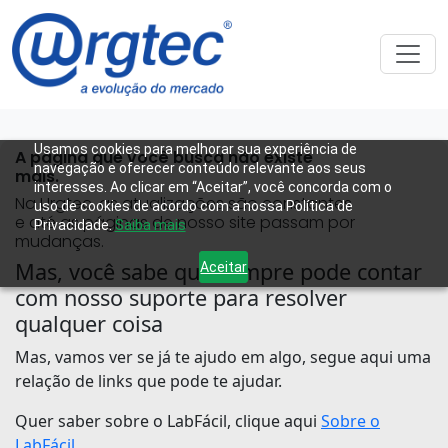
Usamos cookies para melhorar sua experiência de
A página que você busca não existe
navegação e oferecer conteúdo relevante aos seus
mais.
interesses. Ao clicar em “Aceitar”, você concorda com o
Na Urgtec, as atualizações são constantes
uso de cookies de acordo com a nossa Política de
e até as páginas de nosso site passam por
Privacidade.
Saiba mais
mudanças.
Mas, você sabe que sempre pode contar
Aceitar
com nosso suporte para resolver
qualquer coisa
Mas, vamos ver se já te ajudo em algo, segue aqui uma
relação de links que pode te ajudar.
Quer saber sobre o LabFácil, clique aqui
Sobre o
LabFácil